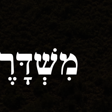
מִשְׁדָּר