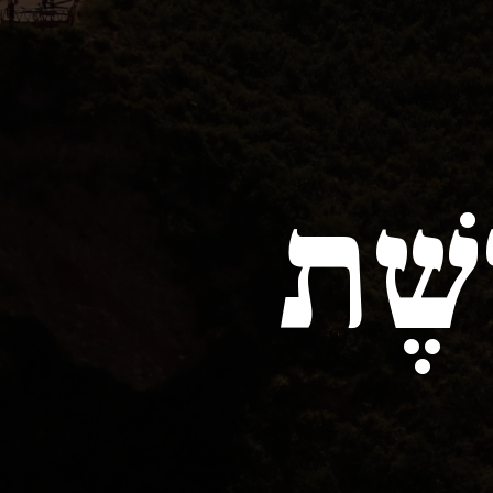
ֶשֶׁת