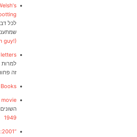
Welsh's
potting
לכל דב
שמתעניי
 guy!)
letters
למרות ש
זה פחות
s Books
 movie
השונים,
1949
“2001: A Space Odyssey”: What It Means, and How It Was Made