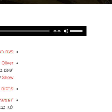
Use
Audio
00:00
Up/Down
Player
Arrow
keys
פעם בש
to
 Oliver
increase
"פעם בש
or
Show
ש
decrease
volume.
פרסום ב
"התאגיד
לוגו כב