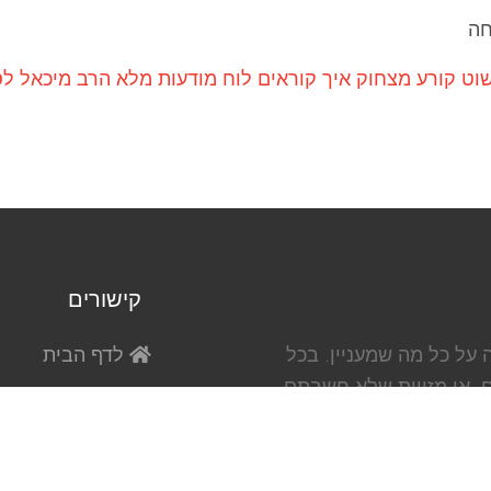
חה
וט קורע מצחוק איך קוראים לוח מודעות מלא הרב מיכאל לס
קישורים
על כל מה שמעניין. בכל
לדף הבית
ם, או מזווית שלא חשבתם
כִּתְבוּ לְמִשְׁדָּרֶשֶׁ
ה, וספורט. להיות
מִשְׁדָּרֶשֶׁת בְּהַפֵיס
מִשְׁדָּרֶשֶׁת בְּהַטְוִ