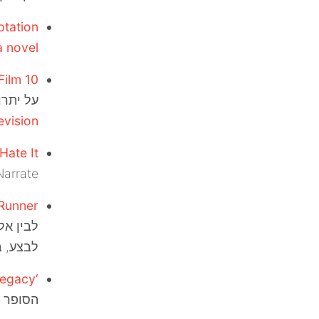
ptation
 novel?
10 Things You Can Do in Theatre That You Can’t Always Do in Film
על יתרו
vision?
Hate It
. Narrate הוא ככל הנראה
Runner?
לבין אל
לבצע, בעיקר את הation
‘American Psycho’ at 25: Bret Easton Ellis on Patrick Bateman’s Legacy
הסופר מ