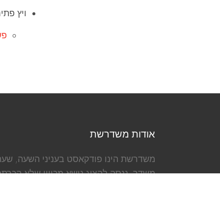
ויץ פתי
פש
אודות משדרשת
משדרשת הינו פודקאסט בעניני השעה, שעה 
משדר, ננסה להציג נושא מכיוון שלא הכרת
עליה. תרבות, חברה, מוזיקה, פוליטיקה, שפ
פודקאסט עברי בארצנו.