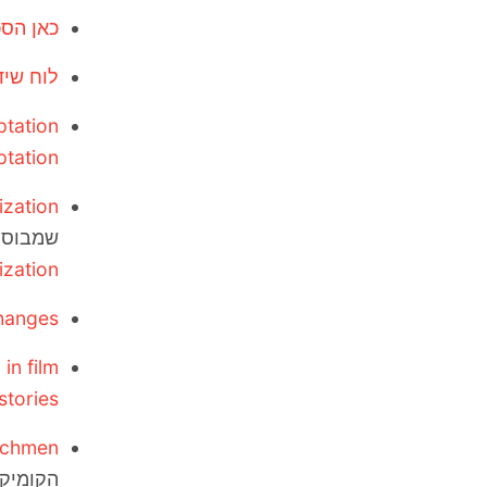
כאן הס
לוח שיד
ptation
tation
ization
שמבוסס
ization
hanges
in film
tories?
chmen
הקומיקס