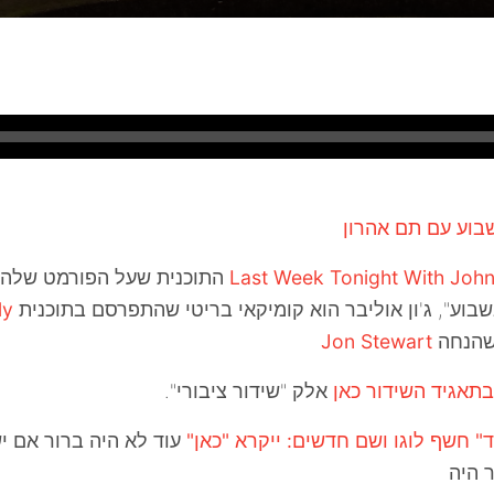
בוע עם תם אהרון
Last Week Tonight With John
התוכנית שעל הפורמט שלה
בוע", ג'ון אוליבר הוא קומיקאי בריטי שהתפרסם בתוכנית
ly
הנחה
Jon Stewart
תאגיד השידור כאן
אלק "שידור ציבורי".
" חשף לוגו ושם חדשים: ייקרא "כאן"
עוד לא היה ברור אם י
ר היה