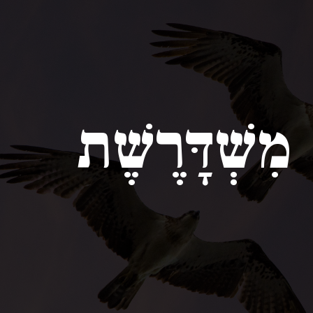
מִשְׁדָּרֶשֶׁת