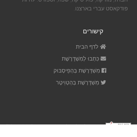
פודקאסט עברי בארצנו.
קישורים
לדף הבית
כִּתְבוּ לְמִשְׁדָּרֶשֶׁת
מִשְׁדָּרֶשֶׁת בְּהַפֵיסְבּוּק
מִשְׁדָּרֶשֶׁת בְּהַטְוִיטֶר
This work is licensed under a
Creative Commons
Attribution 4.0 International License
, except where indicated.