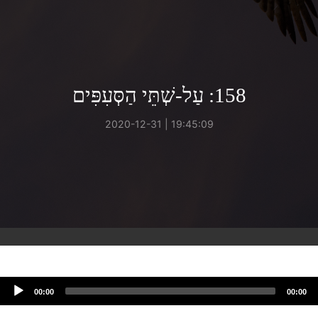
158: עַל-שְׁתֵּי הַסְּעִפִּים
19:45:09 | 2020-12-31
00:00
00:00