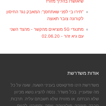
שיאושרו בהליך מזורז
"תירו בי לפני שאתחסן": המאבק נגד החיסון
לקורונה צובר תאוצה
מתנגדי 5G מוציאים מהקשר - מהצד השני
עם גיא זהר - 02.06.20
אודות משדרשת
משדרשת הינו פודקאסט בעניני השעה, שעה על כל
מה שמעניין. בכל משדר, ננסה להציג נושא מכיוון
שלא הכרתם, או מזווית שלא חשבתם עליה. תרבות,
חברה, מוזיקה, פוליטיקה, שפה, וספורט. להיות