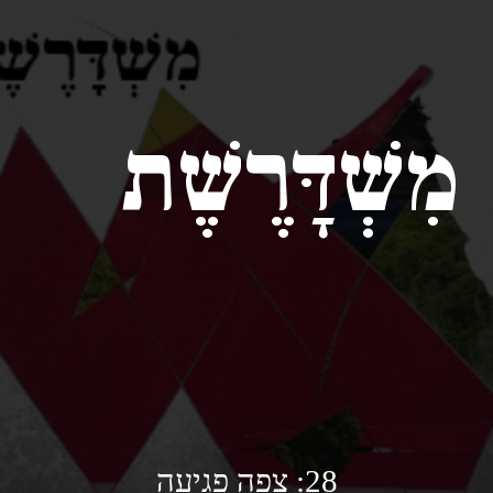
מִשְׁדָּרֶשֶׁת
28: צפה פגיעה