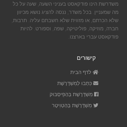
משדרשת הינו פודקאסט בעניני השעה, שעה על כל
מה שמעניין. בכל משדר, ננסה להציג נושא מכיוון
שלא הכרתם, או מזווית שלא חשבתם עליה. תרבות,
חברה, מוזיקה, פוליטיקה, שפה, וספורט. להיות
פודקאסט עברי בארצנו.
קישורים
לדף הבית
כִּתְבוּ לְמִשְׁדָּרֶשֶׁת
מִשְׁדָּרֶשֶׁת בְּהַפֵיסְבּוּק
מִשְׁדָּרֶשֶׁת בְּהַטְוִיטֶר